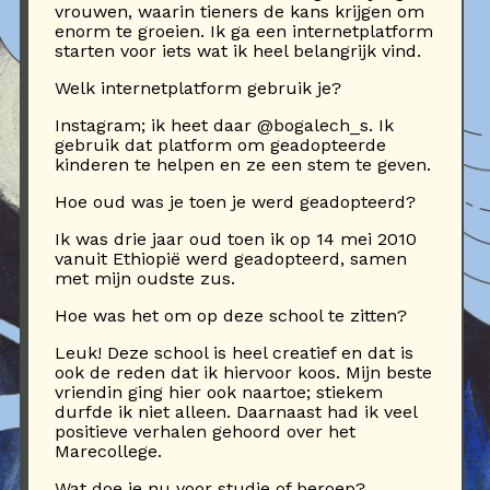
vrouwen, waarin tieners de kans krijgen om
enorm te groeien. Ik ga een internetplatform
starten voor iets wat ik heel belangrijk vind.
Welk internetplatform gebruik je?
Instagram; ik heet daar @bogalech_s. Ik
gebruik dat platform om geadopteerde
kinderen te helpen en ze een stem te geven.
Hoe oud was je toen je werd geadopteerd?
Ik was drie jaar oud toen ik op 14 mei 2010
vanuit Ethiopië werd geadopteerd, samen
met mijn oudste zus.
Hoe was het om op deze school te zitten?
Leuk! Deze school is heel creatief en dat is
ook de reden dat ik hiervoor koos. Mijn beste
vriendin ging hier ook naartoe; stiekem
durfde ik niet alleen. Daarnaast had ik veel
positieve verhalen gehoord over het
Marecollege.
Wat doe je nu voor studie of beroep?