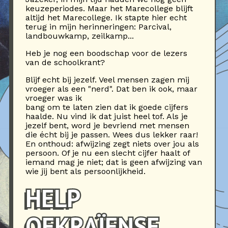
keuzeperiodes. Maar het Marecollege blijft
altijd het Marecollege. Ik stapte hier echt
terug in mijn herinneringen: Parcival,
landbouwkamp, zeilkamp...
Heb je nog een boodschap voor de lezers
van de schoolkrant?
Blijf echt bij jezelf. Veel mensen zagen mij
vroeger als een "nerd". Dat ben ik ook, maar
vroeger was ik
bang om te laten zien dat ik goede cijfers
haalde. Nu vind ik dat juist heel tof. Als je
jezelf bent, word je bevriend met mensen
die écht bij je passen. Wees dus lekker raar!
En onthoud: afwijzing zegt niets over jou als
persoon. Of je nu een slecht cijfer haalt of
iemand mag je niet; dat is geen afwijzing van
wie jij bent als persoonlijkheid.
HELP
OEKRAÏENSE