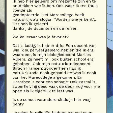
Ik heb hier geleerd om mezelf te zijn en te
ontdekken wie ik ben. Ook waar ik me thuis
voelde als
geadopteerde. Het Marecollege heeft
natuurlijk als slogan "Worden wie je bent";.
Dat heb ik geleerd
dankzij de docenten en de reizen.
Welke leraar was je favoriet?
Dat is lastig, ik heb er drie. Een docent van
wie ik superveel geleerd heb en die ik erg
waardeer, is mijn biologiedocent Marlies
Albers. Zij heeft mij ook buiten school erg
geholpen. Ook mijn natuurkundedocent
Sirach Fransen: zonder hem had ik
natuurkunde nooit gehaald en was ik nooit
van het Marecollege afgekomen. En
Dorothee is echt een schatje. Ook Pascal is
superlief; hij deed vaak de deur nog voor me
open als ik eigenlijk te laat was.
Is de school veranderd sinds je hier weg
bent?
Jazeker, in mijn tijd hadden we nog geen